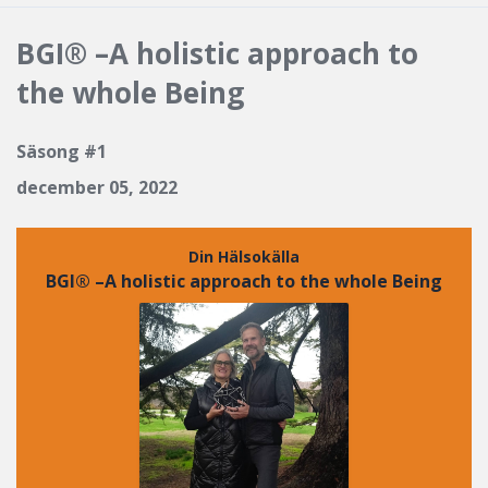
Avsnitt
BGI® –A holistic approach to
the whole Being
Säsong #1
december 05, 2022