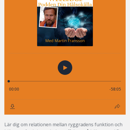
Lär dig om relationen mellan ryggradens funktion och