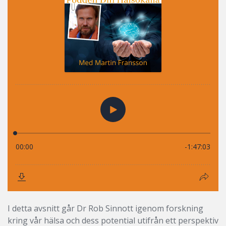
I detta avsnitt går Dr Rob Sinnott igenom forskning
kring vår hälsa och dess potential utifrån ett perspektiv