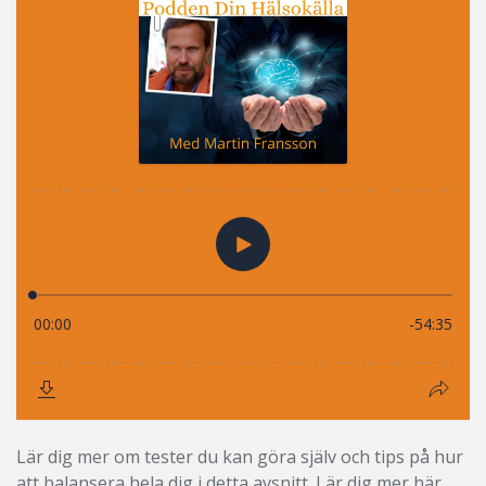
Lär dig mer om tester du kan göra själv och tips på hur
att balansera hela dig i detta avsnitt. Lär dig mer här.