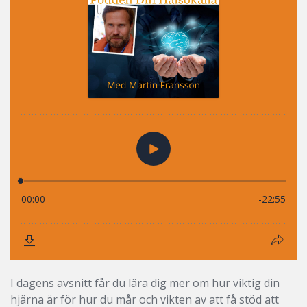
I dagens avsnitt får du lära dig mer om hur viktig din
hjärna är för hur du mår och vikten av att få stöd att