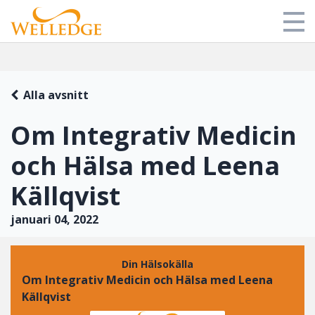
Butik
Alla avsnitt
Mitt bibliotek
Om Integrativ Medicin
Om oss
och Hälsa med Leena
Blog
Källqvist
Login
januari 04, 2022