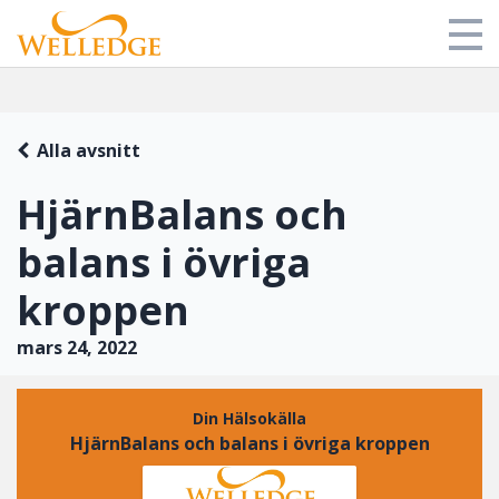
Butik
Alla avsnitt
Mitt bibliotek
HjärnBalans och
Om oss
balans i övriga
Blog
kroppen
Login
mars 24, 2022