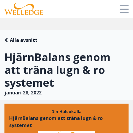
Butik
Alla avsnitt
Mitt bibliotek
HjärnBalans genom
Om oss
att träna lugn & ro
Blog
systemet
Login
januari 28, 2022