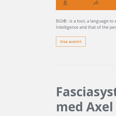
BGI® : is a tool, a language t
Intelligence and that of the pe
Visa avsnitt
Fasciasy
med Axel 