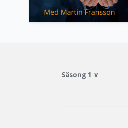
Säsong 1 ∨
Avsnitt