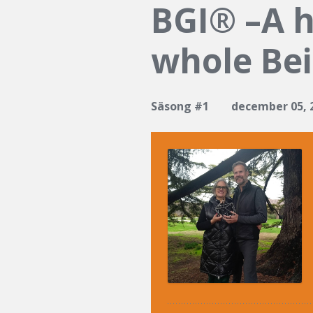
BGI® –A h
whole Be
Säsong #1
december 05, 