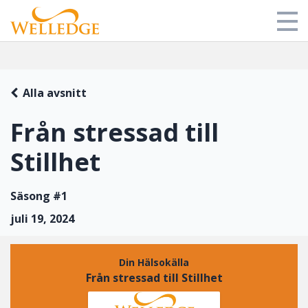
Butik
Alla avsnitt
Mitt bibliotek
Från stressad till
Om oss
Stillhet
Blog
Login
Säsong #1
juli 19, 2024