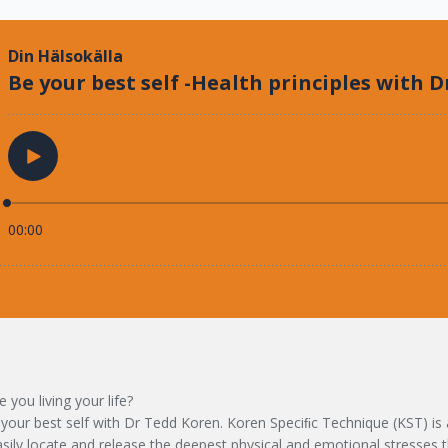
you living your life?
 your best self with Dr Tedd Koren. Koren Speciﬁc Technique (KST) is a
sily locate and release the deepest physical and emotional stresses t