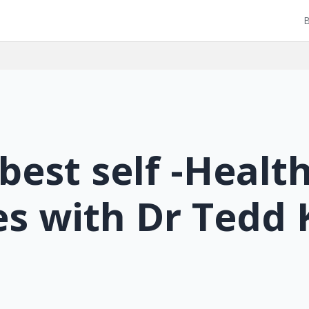
B
best self -Healt
es with Dr Tedd