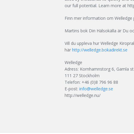
our full potential. Learn more at h
Finn mer information om Welledge p
Martins bok Din Hälsokälla är Du o
Vill du uppleva hur Welledge Kiroprak
här
http://welledge.bokadirekt.se
Welledge
Adress: Kornhamnstorg 6, Gamla st
111 27 Stockholm
Telefon: +46 (0)8 796 96 88
E-post:
info@welledge.se
http://welledge.nu/