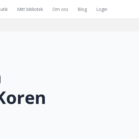
utik
Mitt bibliotek
Om oss
Blog
Login
h
 Koren