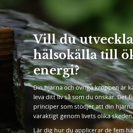
Vill du utveckl
hälsokälla till 
energi?
Din hjärna och övriga kroppen är käl
leva ditt liv så som du önskar. Det
principer som stödjer att din hjär
varaktigt genom livets olika skeden
Lär dig hur du applicerar de fem h