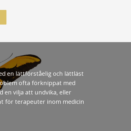
kapskälla utan dess like, en
bok till alla som vill ta sin