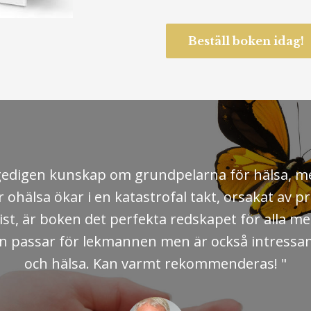
Beställ boken idag!
skatt av djup kunskap och erfarenheter. En kuns
ch energi ur. Jag vill varmt rekommendera denna 
kunskap och hälsa till nästa nivå."