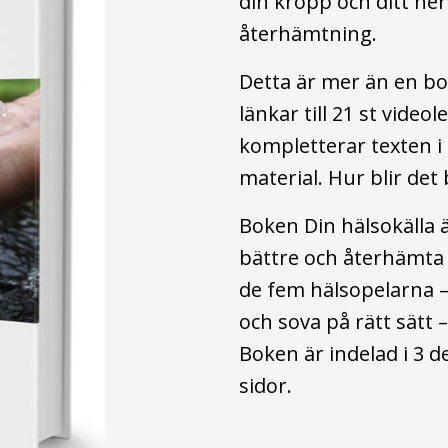
din kropp och ditt ne
återhämtning.
Detta är mer än en bo
länkar till 21 st vide
kompletterar texten i
material. Hur blir det 
Boken Din hälsokälla ä
bättre och återhämta d
de fem hälsopelarna – 
och sova på rätt sätt 
Boken är indelad i 3 d
sidor.