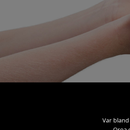
Var bland
Oroa d