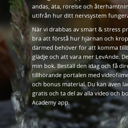
andas, äta, rörelse och återhämtni
utifrån hur ditt nervsystem funger
När vi drabbas av smärt & stress pr
bra att förstå hur hjärnan och kro
därmed behöver för att komma tillbak
glädje och att vara mer LevAnde. Det
min bok. Beställ den idag och få dire
tillhörande portalen med videofilme
och bonus material. Du kan även l
gratis och ta del av alla video och 
Academy app.