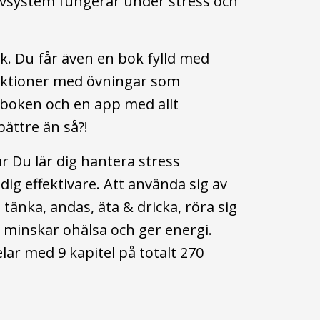
rvsystem fungerar under stress och
k. Du får även en bok fylld med
olektioner med övningar som
 boken och en app med allt
bättre än så?!
r Du lär dig hantera stress
ig effektivare. Att använda sig av
tänka, andas, äta & dricka, röra sig
– minskar ohälsa och ger energi.
elar med 9 kapitel på totalt 270