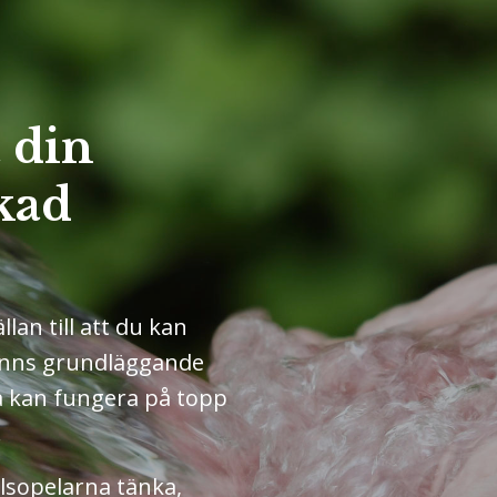
a din
ökad
lan till att du kan
 finns grundläggande
na kan fungera på topp
.
älsopelarna tänka,