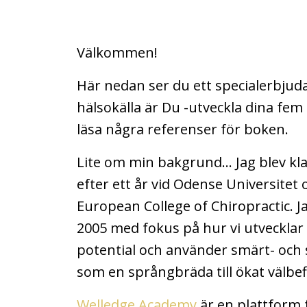
Välkommen!
Här nedan ser du ett specialerbjuda
hälsokälla är Du -utveckla dina fem
läsa några referenser för boken.
Lite om min bakgrund... Jag blev kl
efter ett år vid Odense Universitet 
European College of Chiropractic. 
2005 med fokus på hur vi utveckla
potential och använder smärt- och
som en språngbräda till ökat välbe
Welledge Academy
är en plattform f