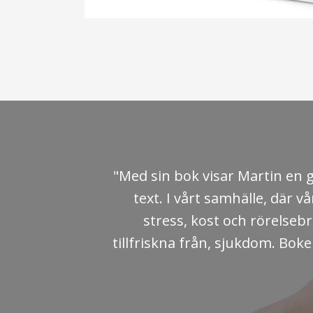
"Denna bok är en skatt, en 
källa att hämta både kraft o