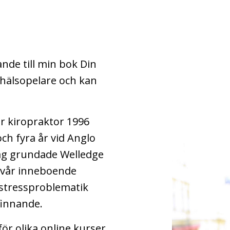
nde till min bok Din
 hälsopelare och kan
ar kiropraktor 1996
och fyra år vid Anglo
Jag grundade Welledge
r vår inneboende
 stressproblematik
finnande.
ör olika online kurser