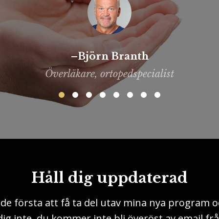
–Johan Stenbäck
Verksam som hälsofrämjare på Unionen
Håll dig uppdaterad
 de första att få ta del utav mina nya program o
ig inte, du kommer inte bli överöst av email fr